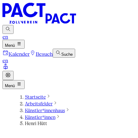
en
Menü
Kalender
Besuch
Suche
en
Menü
Startseite
Arbeitsfelder
Künstler*innenhaus
Künstler*innen
Henri Hütt