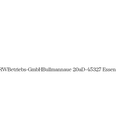
NRW
Betriebs-GmbH
Bullmannaue 20a
D-45327 Essen