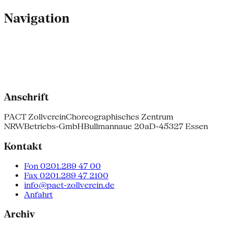
Navigation
Anschrift
PACT Zollverein
Choreographisches Zentrum
NRW
Betriebs-GmbH
Bullmannaue 20a
D-45327 Essen
Kontakt
Fon 0201.289 47 00
Fax 0201.289 47 2100
info@pact-zollverein.de
Anfahrt
Archiv