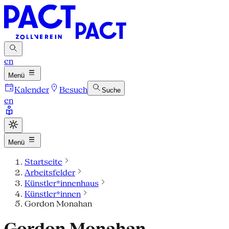
en
Menü
Kalender
Besuch
Suche
en
Menü
Startseite
Arbeitsfelder
Künstler*innenhaus
Künstler*innen
Gordon Monahan