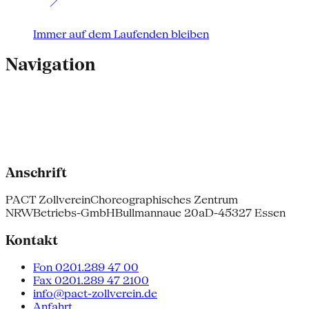
Immer auf dem Laufenden bleiben
Navigation
Anschrift
PACT Zollverein
Choreographisches Zentrum
NRW
Betriebs-GmbH
Bullmannaue 20a
D-45327 Essen
Kontakt
Fon 0201.289 47 00
Fax 0201.289 47 2100
info@pact-zollverein.de
Anfahrt