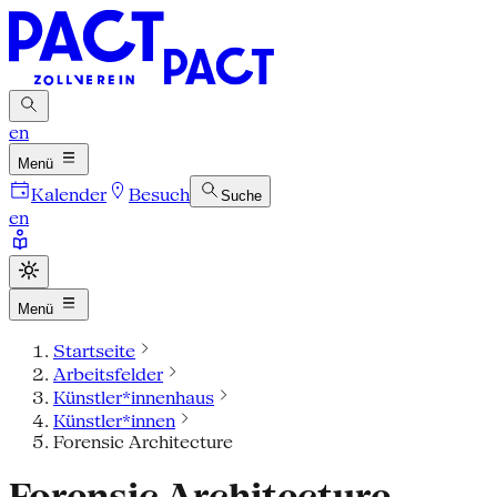
en
Menü
Kalender
Besuch
Suche
en
Menü
Startseite
Arbeitsfelder
Künstler*innenhaus
Künstler*innen
Forensic Architecture