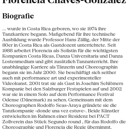
Florencia Chaves-Gonzàlez
Biografie
... wurde in Costa Rica geboren, wo sie 1974 ihre
Tanzkarriere begann. Maßgebend für ihre technische
Ausbildung wurde Professor Hans Züllig, der Mitte der
80er in Costa Rica als Gastdozent unterrichtete. Seit
1988 arbeitet Florencia als Solistin für die wichtigsten
Kompanien Costa Ricas, Danza Universitaria und Danza
Lostenmedium und gibt zusätzlich Tanzunterricht. Ihre
unabhängige Karriere als Tänzerin und Choreographin
begann sie im Jahr 2000. Sie beschäftigt sich seither
auch mit performance art und experimenteller
Videokunst. 2001 trat sie als Gast in Joachim Schlömers
Kompanie bei den Salzburger Festspielen auf und 2002
war sie in einem Solo auf dem Performance Festival
Odense (Dänemark) zu sehen. Gemeinsam mit dem
Choreographen Rodolfo Seas-Araya gründete sie die
Tanzkompanie -donde una vez estuve-. Beide Künstler
entwickelten im Rahmen einer Residenz bei PACT
Zollverein das Stück Segundo round , für das Rodolfo die
Choreographie und Florencia die Regie übernimmt.