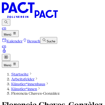
en
Menü
Kalender
Besuch
Suche
en
Menü
Startseite
Arbeitsfelder
Künstler*innenhaus
Künstler*innen
Florencia Chaves-Gonzàlez