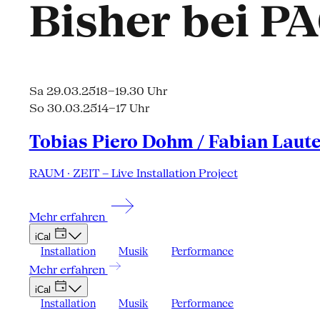
Bisher bei P
Sa 29.03.25
18–19.30 Uhr
So 30.03.25
14–17 Uhr
Tobias Piero Dohm / Fabian Laut
RAUM · ZEIT – Live Installation Project
Mehr erfahren
iCal
Installation
Musik
Performance
Mehr erfahren
iCal
Installation
Musik
Performance