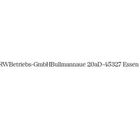
NRW
Betriebs-GmbH
Bullmannaue 20a
D-45327 Essen