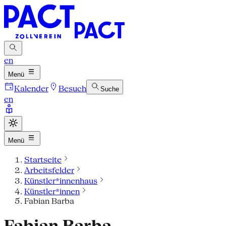
en
Menü
Kalender
Besuch
Suche
en
Menü
Startseite
Arbeitsfelder
Künstler*innenhaus
Künstler*innen
Fabian Barba