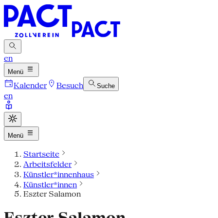
en
Menü
Kalender
Besuch
Suche
en
Menü
Startseite
Arbeitsfelder
Künstler*innenhaus
Künstler*innen
Eszter Salamon