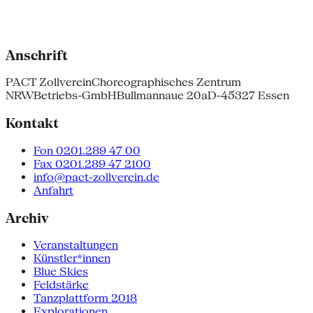
Anschrift
PACT Zollverein
Choreographisches Zentrum
NRW
Betriebs-GmbH
Bullmannaue 20a
D-45327 Essen
Kontakt
Fon 0201.289 47 00
Fax 0201.289 47 2100
info@pact-zollverein.de
Anfahrt
Archiv
Veranstaltungen
Künstler*innen
Blue Skies
Feldstärke
Tanzplattform 2018
Explorationen