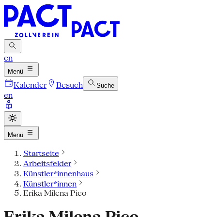
en
Menü
Kalender
Besuch
Suche
en
Menü
Startseite
Arbeitsfelder
Künstler*innenhaus
Künstler*innen
Erika Milena Pico