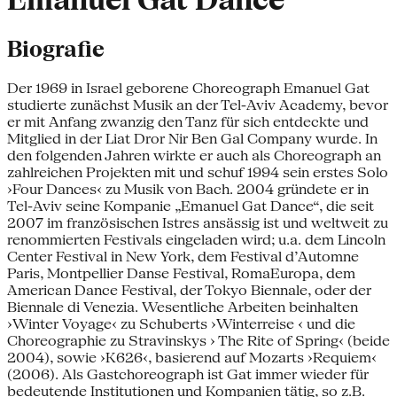
Emanuel Gat Dance
Biografie
Der 1969 in Israel geborene Choreograph Emanuel Gat
studierte zunächst Musik an der Tel-Aviv Academy, bevor
er mit Anfang zwanzig den Tanz für sich entdeckte und
Mitglied in der Liat Dror Nir Ben Gal Company wurde. In
den folgenden Jahren wirkte er auch als Choreograph an
zahlreichen Projekten mit und schuf 1994 sein erstes Solo
›Four Dances‹ zu Musik von Bach. 2004 gründete er in
Tel-Aviv seine Kompanie „Emanuel Gat Dance“, die seit
2007 im französischen Istres ansässig ist und weltweit zu
renommierten Festivals eingeladen wird; u.a. dem Lincoln
Center Festival in New York, dem Festival d’Automne
Paris, Montpellier Danse Festival, RomaEuropa, dem
American Dance Festival, der Tokyo Biennale, oder der
Biennale di Venezia. Wesentliche Arbeiten beinhalten
›Winter Voyage‹ zu Schuberts ›Winterreise ‹ und die
Choreographie zu Stravinskys › The Rite of Spring‹ (beide
2004), sowie ›K626‹, basierend auf Mozarts ›Requiem‹
(2006). Als Gastchoreograph ist Gat immer wieder für
bedeutende Institutionen und Kompanien tätig, so z.B.