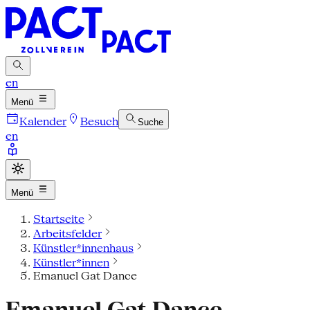
en
Menü
Kalender
Besuch
Suche
en
Menü
Startseite
Arbeitsfelder
Künstler*innenhaus
Künstler*innen
Emanuel Gat Dance