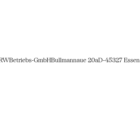
NRW
Betriebs-GmbH
Bullmannaue 20a
D-45327 Essen