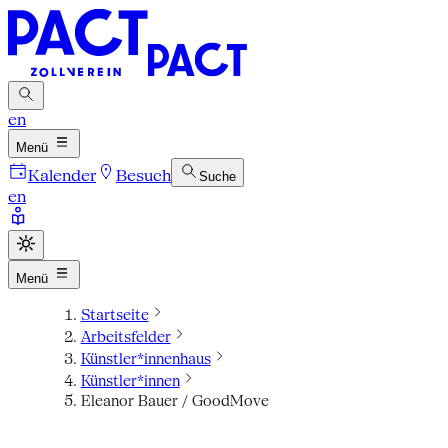
en
Menü
Kalender
Besuch
Suche
en
Menü
Startseite
Arbeitsfelder
Künstler*innenhaus
Künstler*innen
Eleanor Bauer / GoodMove