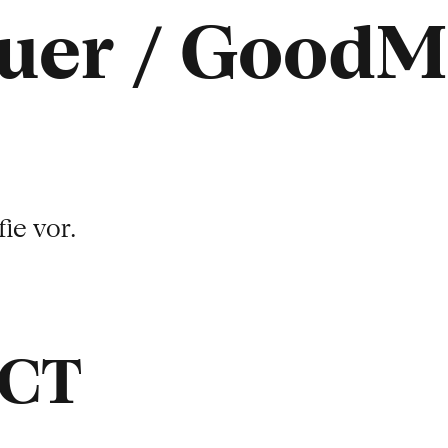
auer / Good
ie vor.
ACT