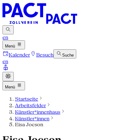
en
Menü
Kalender
Besuch
Suche
en
Menü
Startseite
Arbeitsfelder
Künstler*innenhaus
Künstler*innen
Eisa Jocson