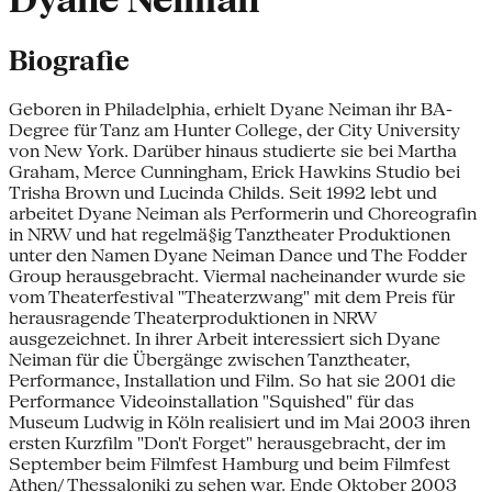
Dyane Neiman
Biografie
Geboren in Philadelphia, erhielt Dyane Neiman ihr BA-
Degree für Tanz am Hunter College, der City University
von New York. Darüber hinaus studierte sie bei Martha
Graham, Merce Cunningham, Erick Hawkins Studio bei
Trisha Brown und Lucinda Childs. Seit 1992 lebt und
arbeitet Dyane Neiman als Performerin und Choreografin
in NRW und hat regelmä§ig Tanztheater Produktionen
unter den Namen Dyane Neiman Dance und The Fodder
Group herausgebracht. Viermal nacheinander wurde sie
vom Theaterfestival "Theaterzwang" mit dem Preis für
herausragende Theaterproduktionen in NRW
ausgezeichnet. In ihrer Arbeit interessiert sich Dyane
Neiman für die Übergänge zwischen Tanztheater,
Performance, Installation und Film. So hat sie 2001 die
Performance Videoinstallation "Squished" für das
Museum Ludwig in Köln realisiert und im Mai 2003 ihren
ersten Kurzfilm "Don't Forget" herausgebracht, der im
September beim Filmfest Hamburg und beim Filmfest
Athen/ Thessaloniki zu sehen war. Ende Oktober 2003