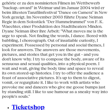
gehörte er zu den nominierten Filmen im Wettbewerb
"backup.-award" in Weimar und im Januar 2004 wird er
beim ältesten Tanzfilmfestival "Dance on Camera" in New
York gezeigt. Im November 2003 führte Dyane Neiman
Regie in dem Solostück "Der Hummelrummel" von F. K.
Waechter, einer Produktion des Stadttheaters Minden.
Dyane Neiman über ihre Arbeit: "What moves me is the
urge to speak. Not finding the words, I dance. Bored with
babbling, I choreograph. Out of insatiable curiosity, I
experiment. Possessed by personal and social themes, I
look for answers. The answers are those movements,
pictures, and stories that get you in the gut - and you
don't know why. I try to compose the body, aware of its
sensuous and sexual qualities, into a physical poem. I
wait and wait, giving the body time and space to reveal
its own stored-up histories. I try to offer the audience a
feast of associative pictures. It's up to them to digest,
vomit, or regurgitate it. I like to work with artists who
provoke me and dancers who give me goose bumps just
by standing still. I like to use humour as a sneaky way into
people's souls."
Ticketshop