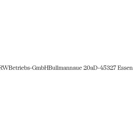
NRW
Betriebs-GmbH
Bullmannaue 20a
D-45327 Essen