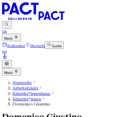
en
Menü
Kalender
Besuch
Suche
en
Menü
Startseite
Arbeitsfelder
Künstler*innenhaus
Künstler*innen
Domenico Giustino