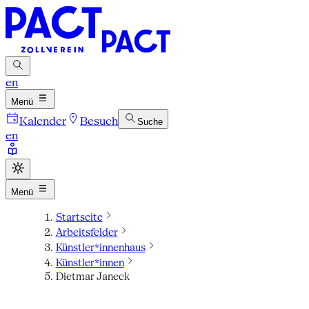
en
Menü
Kalender
Besuch
Suche
en
Menü
Startseite
Arbeitsfelder
Künstler*innenhaus
Künstler*innen
Dietmar Janeck