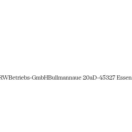
NRW
Betriebs-GmbH
Bullmannaue 20a
D-45327 Essen