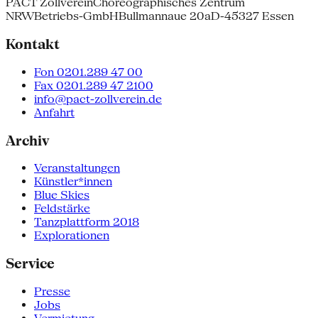
PACT Zollverein
Choreographisches Zentrum
NRW
Betriebs-GmbH
Bullmannaue 20a
D-45327 Essen
Kontakt
Fon 0201.289 47 00
Fax 0201.289 47 2100
info@pact-zollverein.de
Anfahrt
Archiv
Veranstaltungen
Künstler*innen
Blue Skies
Feldstärke
Tanzplattform 2018
Explorationen
Service
Presse
Jobs