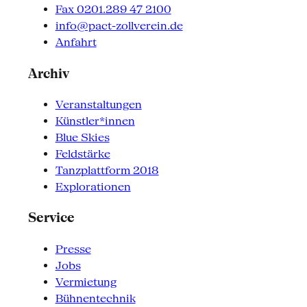
Fax 0201.289 47 2100
info@pact-zollverein.de
Anfahrt
Archiv
Veranstaltungen
Künstler*innen
Blue Skies
Feldstärke
Tanzplattform 2018
Explorationen
Service
Presse
Jobs
Vermietung
Bühnentechnik