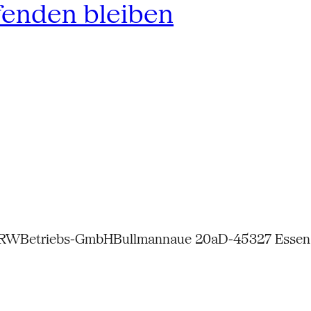
fenden bleiben
NRW
Betriebs-GmbH
Bullmannaue 20a
D-45327 Essen