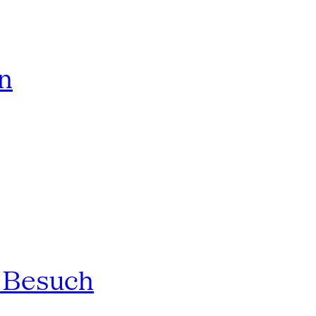
rn
n Besuch