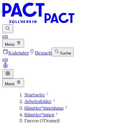
en
Menü
Kalender
Besuch
Suche
en
Menü
Startseite
Arbeitsfelder
Künstler*innenhaus
Künstler*innen
Darren O'Donnell