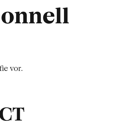
onnell
ie vor.
ACT