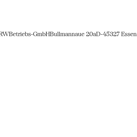
NRW
Betriebs-GmbH
Bullmannaue 20a
D-45327 Essen