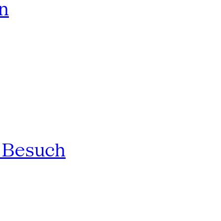
rn
n Besuch