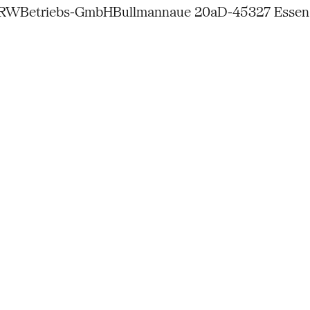
NRW
Betriebs-GmbH
Bullmannaue 20a
D-45327 Essen