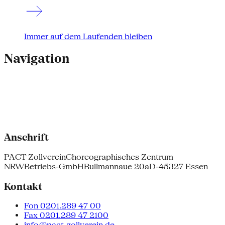
Immer auf dem Laufenden bleiben
Navigation
Anschrift
PACT Zollverein
Choreographisches Zentrum
NRW
Betriebs-GmbH
Bullmannaue 20a
D-45327 Essen
Kontakt
Fon 0201.289 47 00
Fax 0201.289 47 2100
info@pact-zollverein.de