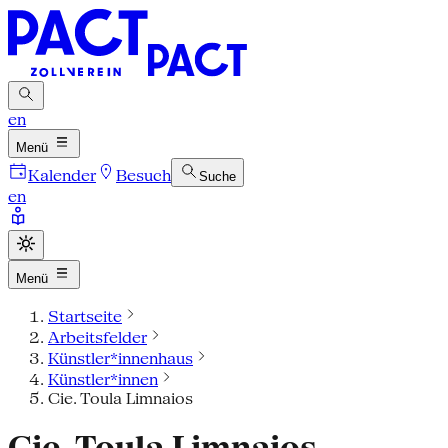
en
Menü
Kalender
Besuch
Suche
en
Menü
Startseite
Arbeitsfelder
Künstler*innenhaus
Künstler*innen
Cie. Toula Limnaios