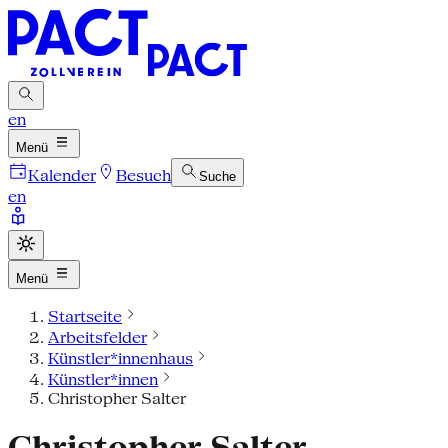
en
Menü
Kalender
Besuch
Suche
en
Menü
Startseite
Arbeitsfelder
Künstler*innenhaus
Künstler*innen
Christopher Salter