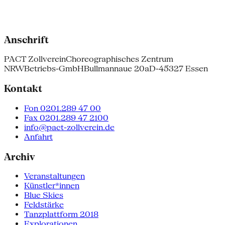
Anschrift
PACT Zollverein
Choreographisches Zentrum
NRW
Betriebs-GmbH
Bullmannaue 20a
D-45327 Essen
Kontakt
Fon 0201.289 47 00
Fax 0201.289 47 2100
info@pact-zollverein.de
Anfahrt
Archiv
Veranstaltungen
Künstler*innen
Blue Skies
Feldstärke
Tanzplattform 2018
Explorationen