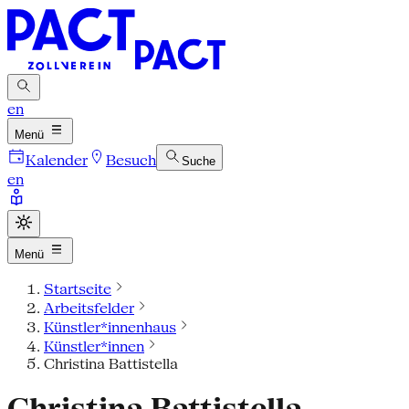
en
Menü
Kalender
Besuch
Suche
en
Menü
Startseite
Arbeitsfelder
Künstler*innenhaus
Künstler*innen
Christina Battistella