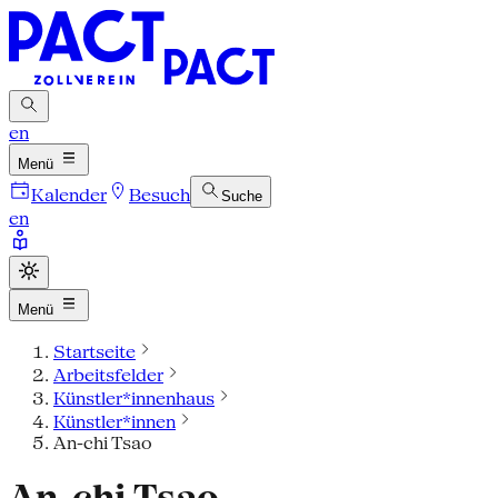
en
Menü
Kalender
Besuch
Suche
en
Menü
Startseite
Arbeitsfelder
Künstler*innenhaus
Künstler*innen
An-chi Tsao