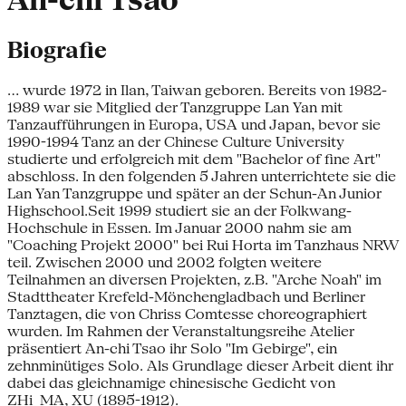
An-chi Tsao
Biografie
... wurde 1972 in Ilan, Taiwan geboren. Bereits von 1982-
1989 war sie Mitglied der Tanzgruppe Lan Yan mit
Tanzaufführungen in Europa, USA und Japan, bevor sie
1990-1994 Tanz an der Chinese Culture University
studierte und erfolgreich mit dem "Bachelor of fine Art"
abschloss. In den folgenden 5 Jahren unterrichtete sie die
Lan Yan Tanzgruppe und später an der Schun-An Junior
Highschool.Seit 1999 studiert sie an der Folkwang-
Hochschule in Essen. Im Januar 2000 nahm sie am
"Coaching Projekt 2000" bei Rui Horta im Tanzhaus NRW
teil. Zwischen 2000 und 2002 folgten weitere
Teilnahmen an diversen Projekten, z.B. "Arche Noah" im
Stadttheater Krefeld-Mönchengladbach und Berliner
Tanztagen, die von Chriss Comtesse choreographiert
wurden. Im Rahmen der Veranstaltungsreihe Atelier
präsentiert An-chi Tsao ihr Solo "Im Gebirge", ein
zehnminütiges Solo. Als Grundlage dieser Arbeit dient ihr
dabei das gleichnamige chinesische Gedicht von
ZHi_MA, XU (1895-1912).