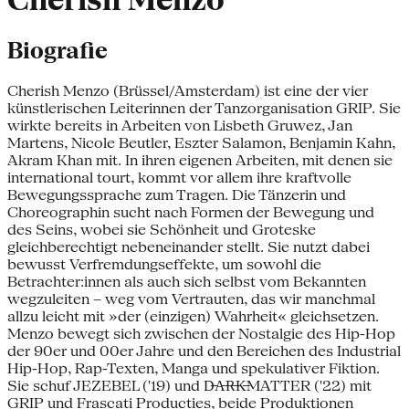
Cherish Menzo
Biografie
Cherish Menzo (Brüssel/Amsterdam) ist eine der vier
künstlerischen Leiterinnen der Tanzorganisation GRIP. Sie
wirkte bereits in Arbeiten von Lisbeth Gruwez, Jan
Martens, Nicole Beutler, Eszter Salamon, Benjamin Kahn,
Akram Khan mit. In ihren eigenen Arbeiten, mit denen sie
international tourt, kommt vor allem ihre kraftvolle
Bewegungssprache zum Tragen. Die Tänzerin und
Choreographin sucht nach Formen der Bewegung und
des Seins, wobei sie Schönheit und Groteske
gleichberechtigt nebeneinander stellt. Sie nutzt dabei
bewusst Verfremdungseffekte, um sowohl die
Betrachter:innen als auch sich selbst vom Bekannten
wegzuleiten – weg vom Vertrauten, das wir manchmal
allzu leicht mit »der (einzigen) Wahrheit« gleichsetzen.
Menzo bewegt sich zwischen der Nostalgie des Hip-Hop
der 90er und 00er Jahre und den Bereichen des Industrial
Hip-Hop, Rap-Texten, Manga und spekulativer Fiktion.
Sie schuf JEZEBEL ('19) und D̶A̶R̶K̶MATTER ('22) mit
GRIP und Frascati Producties, beide Produktionen