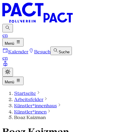
en
Menü
Kalender
Besuch
Suche
en
Menü
Startseite
Arbeitsfelder
Künstler*innenhaus
Künstler*innen
Boaz Kaizman