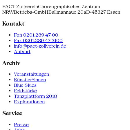
PACT Zollverein
Choreographisches Zentrum
NRW
Betriebs-GmbH
Bullmannaue 20a
D-45327 Essen
Kontakt
Fon 0201.289 47 00
Fax 0201.289 47 2100
info@pact-zollverein.de
Anfahrt
Archiv
Veranstaltungen
Künstler*innen
Blue Skies
Feldstärke
Tanzplattform 2018
Explorationen
Service
Presse