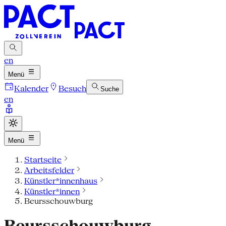
en
Menü
Kalender
Besuch
Suche
en
Menü
Startseite
Arbeitsfelder
Künstler*innenhaus
Künstler*innen
Beursschouwburg