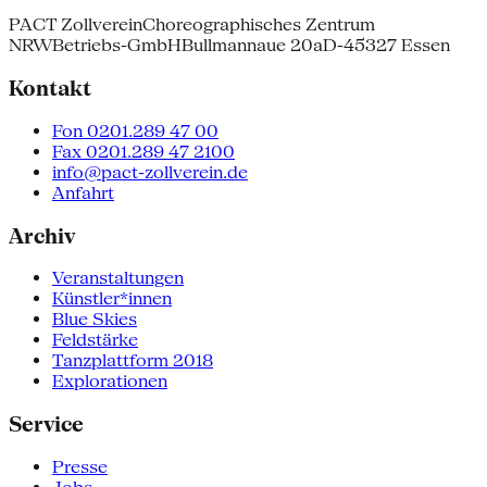
PACT Zollverein
Choreographisches Zentrum
NRW
Betriebs-GmbH
Bullmannaue 20a
D-45327 Essen
Kontakt
Fon 0201.289 47 00
Fax 0201.289 47 2100
info@pact-zollverein.de
Anfahrt
Archiv
Veranstaltungen
Künstler*innen
Blue Skies
Feldstärke
Tanzplattform 2018
Explorationen
Service
Presse