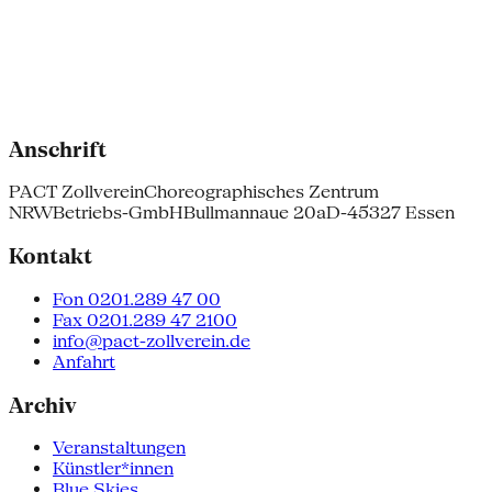
Anschrift
PACT Zollverein
Choreographisches Zentrum
NRW
Betriebs-GmbH
Bullmannaue 20a
D-45327 Essen
Kontakt
Fon 0201.289 47 00
Fax 0201.289 47 2100
info@pact-zollverein.de
Anfahrt
Archiv
Veranstaltungen
Künstler*innen
Blue Skies