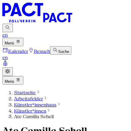
en
Menü
Kalender
Besuch
Suche
en
Menü
Startseite
Arbeitsfelder
Künstler*innenhaus
Künstler*innen
Ate Camilla Schell