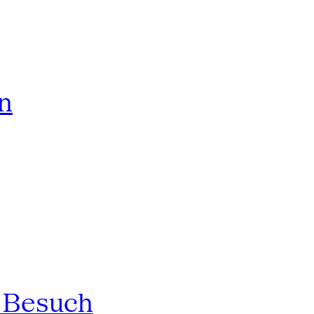
rn
n Besuch