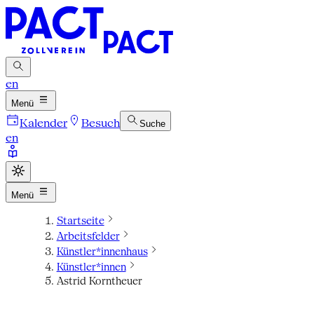
en
Menü
Kalender
Besuch
Suche
en
Menü
Startseite
Arbeitsfelder
Künstler*innenhaus
Künstler*innen
Astrid Korntheuer