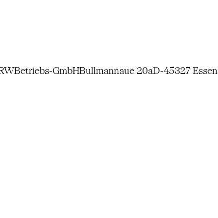
NRW
Betriebs-GmbH
Bullmannaue 20a
D-45327 Essen