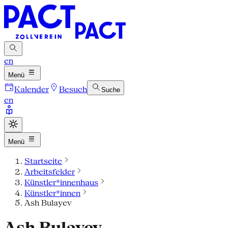
en
Menü
Kalender
Besuch
Suche
en
Menü
Startseite
Arbeitsfelder
Künstler*innenhaus
Künstler*innen
Ash Bulayev