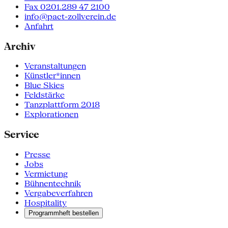
Fax 0201.289 47 2100
info@pact-zollverein.de
Anfahrt
Archiv
Veranstaltungen
Künstler*innen
Blue Skies
Feldstärke
Tanzplattform 2018
Explorationen
Service
Presse
Jobs
Vermietung
Bühnentechnik
Vergabeverfahren
Hospitality
Programmheft bestellen