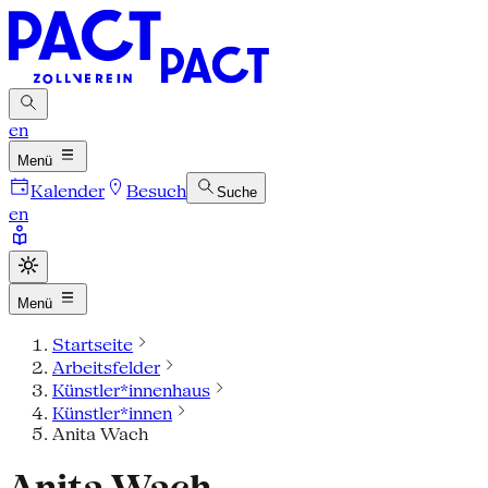
en
Menü
Kalender
Besuch
Suche
en
Menü
Startseite
Arbeitsfelder
Künstler*innenhaus
Künstler*innen
Anita Wach