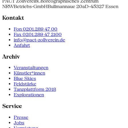
PACT Zollverein
Choreographisches Zentrum
NRW
Betriebs-GmbH
Bullmannaue 20a
D-45327 Essen
Kontakt
Fon 0201.289 47 00
Fax 0201.289 47 2100
info@pact-zollverein.de
Anfahrt
Archiv
Veranstaltungen
Künstler*innen
Blue Skies
Feldstärke
Tanzplattform 2018
Explorationen
Service
Presse
Jobs