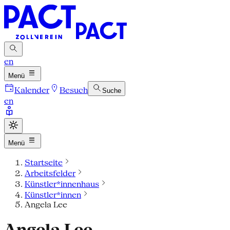
en
Menü
Kalender
Besuch
Suche
en
Menü
Startseite
Arbeitsfelder
Künstler*innenhaus
Künstler*innen
Angela Lee