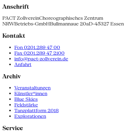
Anschrift
PACT Zollverein
Choreographisches Zentrum
NRW
Betriebs-GmbH
Bullmannaue 20a
D-45327 Essen
Kontakt
Fon 0201.289 47 00
Fax 0201.289 47 2100
info@pact-zollverein.de
Anfahrt
Archiv
Veranstaltungen
Künstler*innen
Blue Skies
Feldstärke
Tanzplattform 2018
Explorationen
Service