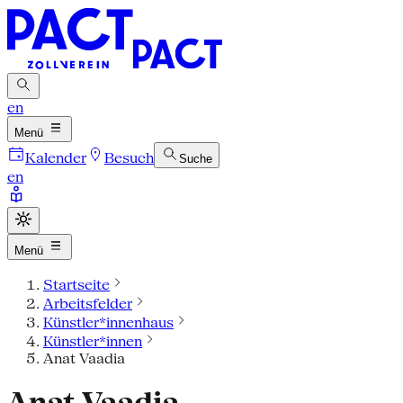
en
Menü
Kalender
Besuch
Suche
en
Menü
Startseite
Arbeitsfelder
Künstler*innenhaus
Künstler*innen
Anat Vaadia