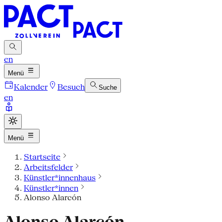
en
Menü
Kalender
Besuch
Suche
en
Menü
Startseite
Arbeitsfelder
Künstler*innenhaus
Künstler*innen
Alonso Alarcón