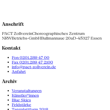
Anschrift
PACT Zollverein
Choreographisches Zentrum
NRW
Betriebs-GmbH
Bullmannaue 20a
D-45327 Essen
Kontakt
Fon 0201.289 47 00
Fax 0201.289 47 2100
info@pact-zollverein.de
Anfahrt
Archiv
Veranstaltungen
Künstler*innen
Blue Skies
Feldstärke
Tanzplattform 2018