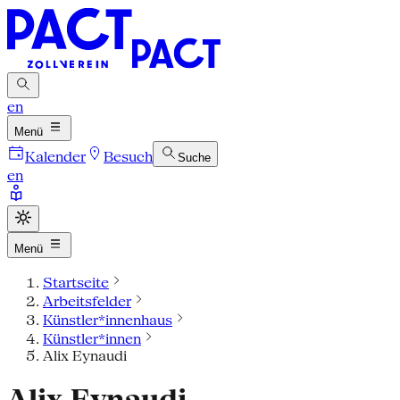
en
Menü
Kalender
Besuch
Suche
en
Menü
Startseite
Arbeitsfelder
Künstler*innenhaus
Künstler*innen
Alix Eynaudi