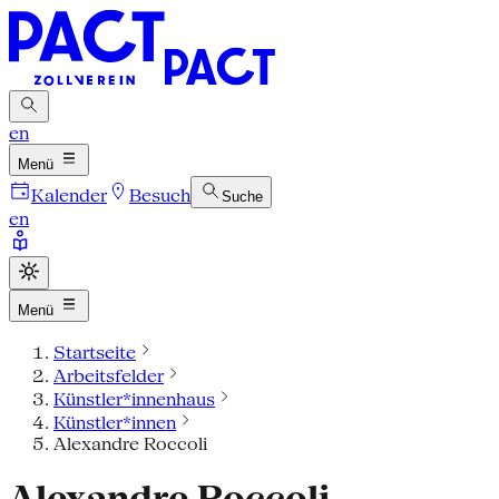
en
Menü
Kalender
Besuch
Suche
en
Menü
Startseite
Arbeitsfelder
Künstler*innenhaus
Künstler*innen
Alexandre Roccoli