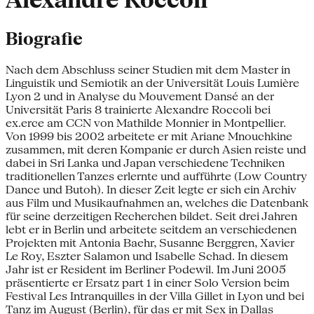
Alexandre Roccoli
Biografie
Nach dem Abschluss seiner Studien mit dem Master in
Linguistik und Semiotik an der Universität Louis Lumière
Lyon 2 und in Analyse du Mouvement Dansé an der
Universität Paris 8 trainierte Alexandre Roccoli bei
ex.erce am CCN von Mathilde Monnier in Montpellier.
Von 1999 bis 2002 arbeitete er mit Ariane Mnouchkine
zusammen, mit deren Kompanie er durch Asien reiste und
dabei in Sri Lanka und Japan verschiedene Techniken
traditionellen Tanzes erlernte und aufführte (Low Country
Dance und Butoh). In dieser Zeit legte er sich ein Archiv
aus Film und Musikaufnahmen an, welches die Datenbank
für seine derzeitigen Recherchen bildet. Seit drei Jahren
lebt er in Berlin und arbeitete seitdem an verschiedenen
Projekten mit Antonia Baehr, Susanne Berggren, Xavier
Le Roy, Eszter Salamon und Isabelle Schad. In diesem
Jahr ist er Resident im Berliner Podewil. Im Juni 2005
präsentierte er Ersatz part 1 in einer Solo Version beim
Festival Les Intranquilles in der Villa Gillet in Lyon und bei
Tanz im August (Berlin), für das er mit Sex in Dallas