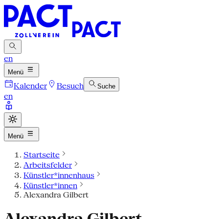
en
Menü
Kalender
Besuch
Suche
en
Menü
Startseite
Arbeitsfelder
Künstler*innenhaus
Künstler*innen
Alexandra Gilbert