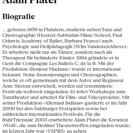
Alain Platel
Biografie
... geboren 1956 in Flandern, studierte neben Tanz und
Choreographie (Hosted-Sabbatini-Mime-School, Paul
Grinwis Academy of Ballet, Barbara Pearce) auch
Psychologie und Heilpädagogik (Wim Vandekerckhove).
Er arbeitete nicht nur als Tänzer, sondern auch als
Therapeut für behinderte Kinder. 1984 gründete er in
Gent die Compagnie Les Ballets C. de la B. Mit der
Produktion ›Bonjour Madame‹ wurde er international
bekannt. Seine Inszenierungen und Choreographien,
welche er oft gemeinsam mit dem Autor und Regisseur
Arne Sierens entwickelt, werden auf renommierte
Festivals weltweit eingeladen. Er leitet Workshops zum
Tanztheater und arbeitet für Film- und Videoprojekte. Mit
seiner Produktion ›Allemaal Indiaan‹ gastierte er im Jahr
2000 bei den Salzburger Festspielen sowie bei
zahlreichen internationalen Festivals. Für die
RuhrTriennale 2003 erarbeitete Alain Platel die Kreation
›Wolf‹, die zum Berliner Theatertreffen eingeladen wurde;
im letzten Jahr war ›VSPRS‹ zu sehen.