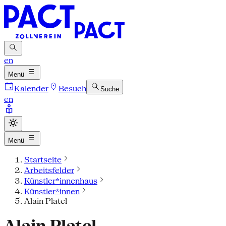
en
Menü
Kalender
Besuch
Suche
en
Menü
Startseite
Arbeitsfelder
Künstler*innenhaus
Künstler*innen
Alain Platel