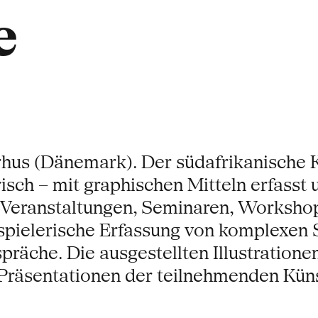
e
hus (Dänemark). Der südafrikanische Kü
sch – mit graphischen Mitteln erfasst u
 Veranstaltungen, Seminaren, Worksho
e spielerische Erfassung von komplexe
räche. Die ausgestellten Illustration
e Präsentationen der teilnehmenden Kü