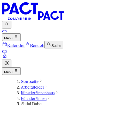
en
Menü
Kalender
Besuch
Suche
en
Menü
Startseite
Arbeitsfelder
Künstler*innenhaus
Künstler*innen
Abdul Dube