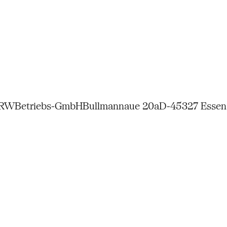
NRW
Betriebs-GmbH
Bullmannaue 20a
D-45327 Essen