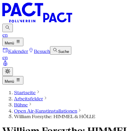
en
Menü
Kalender
Besuch
Suche
en
Menü
Startseite
Arbeitsfelder
Bühne
Open Air-Kunstinstallationen
William Forsythe: HIMMEL & HÖLLE