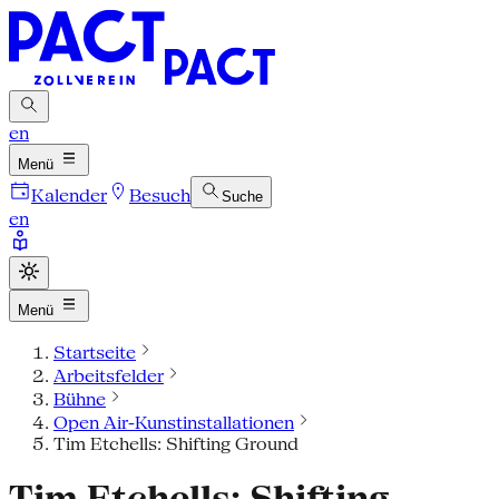
en
Menü
Kalender
Besuch
Suche
en
Menü
Startseite
Arbeitsfelder
Bühne
Open Air-Kunstinstallationen
Tim Etchells: Shifting Ground