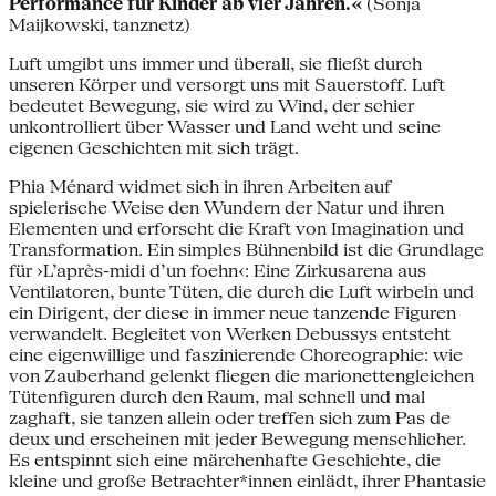
Performance für Kinder ab vier Jahren.«
(Sonja
Maijkowski, tanznetz)
Luft umgibt uns immer und überall, sie fließt durch
unseren Körper und versorgt uns mit Sauerstoff. Luft
bedeutet Bewegung, sie wird zu Wind, der schier
unkontrolliert über Wasser und Land weht und seine
eigenen Geschichten mit sich trägt.
Phia Ménard widmet sich in ihren Arbeiten auf
spielerische Weise den Wundern der Natur und ihren
Elementen und erforscht die Kraft von Imagination und
Transformation. Ein simples Bühnenbild ist die Grundlage
für ›L’après-midi d’un foehn‹: Eine Zirkusarena aus
Ventilatoren, bunte Tüten, die durch die Luft wirbeln und
ein Dirigent, der diese in immer neue tanzende Figuren
verwandelt. Begleitet von Werken Debussys entsteht
eine eigenwillige und faszinierende Choreographie: wie
von Zauberhand gelenkt fliegen die marionettengleichen
Tütenfiguren durch den Raum, mal schnell und mal
zaghaft, sie tanzen allein oder treffen sich zum Pas de
deux und erscheinen mit jeder Bewegung menschlicher.
Es entspinnt sich eine märchenhafte Geschichte, die
kleine und große Betrachter*innen einlädt, ihrer Phantasie