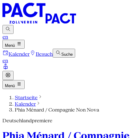
en
Menü
Kalender
Besuch
Suche
en
Menü
Startseite
Kalender
Phia Ménard / Compagnie Non Nova
Deutschlandpremiere
Phia Ménard / Compagnie