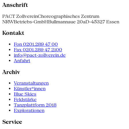
Anschrift
PACT Zollverein
Choreographisches Zentrum
NRW
Betriebs-GmbH
Bullmannaue 20a
D-45327 Essen
Kontakt
Fon 0201.289 47 00
Fax 0201.289 47 2100
info@pact-zollverein.de
Anfahrt
Archiv
Veranstaltungen
Künstler*innen
Blue Skies
Feldstärke
Tanzplattform 2018
Explorationen
Service