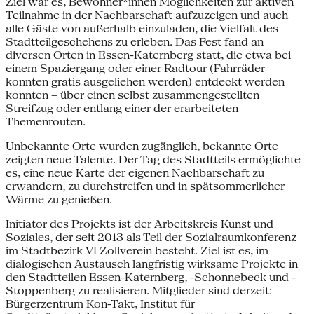
Ziel war es, Bewohner*innen Möglichkeiten zur aktiven
Teilnahme in der Nachbarschaft aufzuzeigen und auch
alle Gäste von außerhalb einzuladen, die Vielfalt des
Stadtteilgeschehens zu erleben. Das Fest fand an
diversen Orten in Essen-Katernberg statt, die etwa bei
einem Spaziergang oder einer Radtour (Fahrräder
konnten gratis ausgeliehen werden) entdeckt werden
konnten – über einen selbst zusammengestellten
Streifzug oder entlang einer der erarbeiteten
Themenrouten.
Unbekannte Orte wurden zugänglich, bekannte Orte
zeigten neue Talente. Der Tag des Stadtteils ermöglichte
es, eine neue Karte der eigenen Nachbarschaft zu
erwandern, zu durchstreifen und in spätsommerlicher
Wärme zu genießen.
Initiator des Projekts ist der Arbeitskreis Kunst und
Soziales, der seit 2013 als Teil der Sozialraumkonferenz
im Stadtbezirk VI Zollverein besteht. Ziel ist es, im
dialogischen Austausch langfristig wirksame Projekte in
den Stadtteilen Essen-Katernberg, -Schonnebeck und -
Stoppenberg zu realisieren. Mitglieder sind derzeit:
Bürgerzentrum Kon-Takt, Institut für