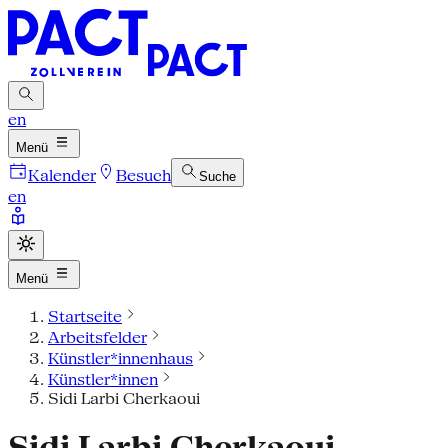
en
Menü
Kalender
Besuch
Suche
en
Menü
Startseite
Arbeitsfelder
Künstler*innenhaus
Künstler*innen
Sidi Larbi Cherkaoui