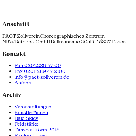
Anschrift
PACT Zollverein
Choreographisches Zentrum
NRW
Betriebs-GmbH
Bullmannaue 20a
D-45327 Essen
Kontakt
Fon 0201.289 47 00
Fax 0201.289 47 2100
info@pact-zollverein.de
Anfahrt
Archiv
Veranstaltungen
Künstler*innen
Blue Skies
Feldstärke
Tanzplattform 2018
Explorationen