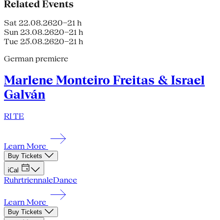
Related Events
Sat 22.08.26
20–21 h
Sun 23.08.26
20–21 h
Tue 25.08.26
20–21 h
German premiere
Marlene Monteiro Freitas & Israel
Galván
RI TE
Learn More
Buy Tickets
iCal
Ruhrtriennale
Dance
Learn More
Buy Tickets