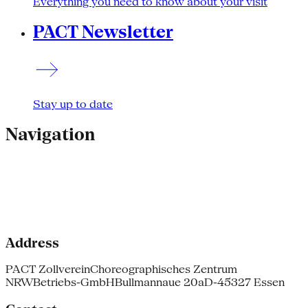
Everything you need to know about your visit
PACT Newsletter
Stay up to date
Navigation
Address
PACT Zollverein
Choreographisches Zentrum
NRW
Betriebs-GmbH
Bullmannaue 20a
D-45327 Essen