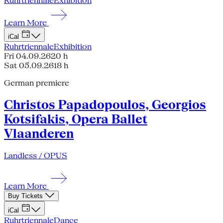
Ruhrtriennale
Exhibition
Learn More
iCal
Ruhrtriennale
Exhibition
Fri 04.09.26
20 h
Sat 05.09.26
18 h
German premiere
Christos Papadopoulos, Georgios
Kotsifakis, Opera Ballet
Vlaanderen
Landless / OPUS
Learn More
Buy Tickets
iCal
Ruhrtriennale
Dance