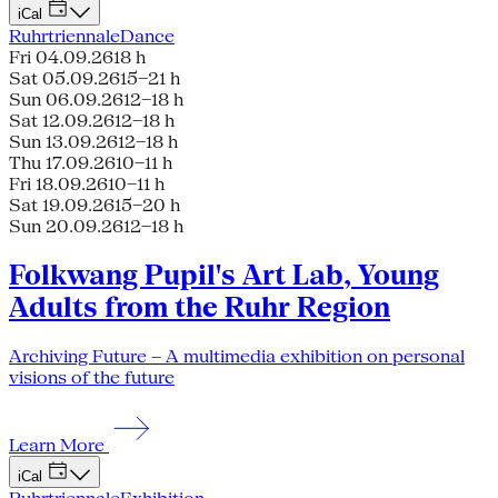
iCal
Ruhrtriennale
Dance
Fri 04.09.26
18 h
Sat 05.09.26
15–21 h
Sun 06.09.26
12–18 h
Sat 12.09.26
12–18 h
Sun 13.09.26
12–18 h
Thu 17.09.26
10–11 h
Fri 18.09.26
10–11 h
Sat 19.09.26
15–20 h
Sun 20.09.26
12–18 h
Folkwang Pupil's Art Lab, Young
Adults from the Ruhr Region
Archiving Future – A multimedia exhibition on personal
visions of the future
Learn More
iCal