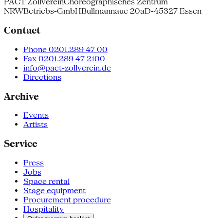
PACT Zollverein
Choreographisches Zentrum
NRW
Betriebs-GmbH
Bullmannaue 20a
D-45327 Essen
Contact
Phone 0201.289 47 00
Fax 0201.289 47 2100
info@pact-zollverein.de
Directions
Archive
Events
Artists
Service
Press
Jobs
Space rental
Stage equipment
Procurement procedure
Hospitality