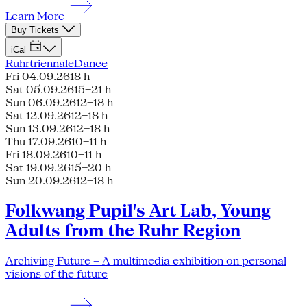
Learn More
Buy Tickets
iCal
Ruhrtriennale
Dance
Fri 04.09.26
18 h
Sat 05.09.26
15–21 h
Sun 06.09.26
12–18 h
Sat 12.09.26
12–18 h
Sun 13.09.26
12–18 h
Thu 17.09.26
10–11 h
Fri 18.09.26
10–11 h
Sat 19.09.26
15–20 h
Sun 20.09.26
12–18 h
Folkwang Pupil's Art Lab, Young
Adults from the Ruhr Region
Archiving Future – A multimedia exhibition on personal
visions of the future