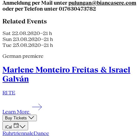
Anmeldung per Mail unter
pulungan@biancasere.com
oder per Telefon unter 017630473782
Related Events
Sat 22.08.26
20–21 h
Sun 23.08.26
20–21 h
Tue 25.08.26
20–21 h
German premiere
Marlene Monteiro Freitas & Israel
Galván
RI TE
Learn More
Buy Tickets
iCal
Ruhrtriennale
Dance