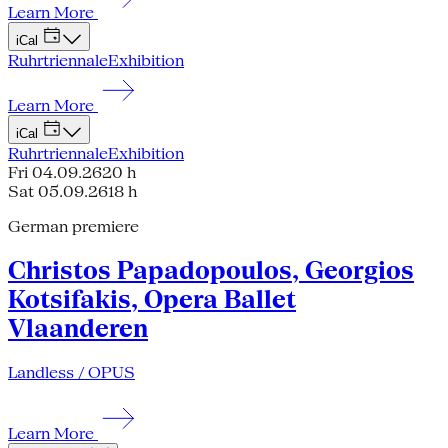
Learn More
iCal
Ruhrtriennale
Exhibition
Learn More
iCal
Ruhrtriennale
Exhibition
Fri 04.09.26
20 h
Sat 05.09.26
18 h
German premiere
Christos Papadopoulos, Georgios
Kotsifakis, Opera Ballet
Vlaanderen
Landless / OPUS
Learn More