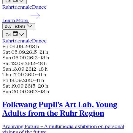
iCal
Ruhrtriennale
Dance
Learn More
Buy Tickets
iCal
Ruhrtriennale
Dance
Fri 04.09.26
18 h
Sat 05.09.26
15–21 h
Sun 06.09.26
12–18 h
Sat 12.09.26
12–18 h
Sun 13.09.26
12–18 h
Thu 17.09.26
10–11 h
Fri 18.09.26
10–11 h
Sat 19.09.26
15–20 h
Sun 20.09.26
12–18 h
Folkwang Pupil's Art Lab, Young
Adults from the Ruhr Region
Archiving Future – A multimedia exhibition on personal
visions of the future