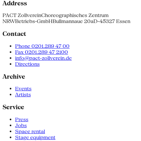
Address
PACT Zollverein
Choreographisches Zentrum
NRW
Betriebs-GmbH
Bullmannaue 20a
D-45327 Essen
Contact
Phone 0201.289 47 00
Fax 0201.289 47 2100
info@pact-zollverein.de
Directions
Archive
Events
Artists
Service
Press
Jobs
Space rental
Stage equipment