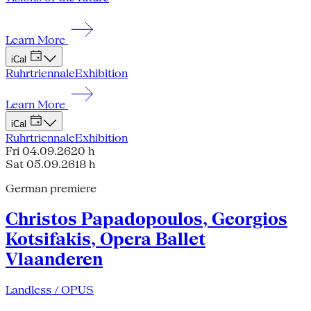
Learn More
iCal
Ruhrtriennale
Exhibition
Learn More
iCal
Ruhrtriennale
Exhibition
Fri 04.09.26
20 h
Sat 05.09.26
18 h
German premiere
Christos Papadopoulos, Georgios
Kotsifakis, Opera Ballet
Vlaanderen
Landless / OPUS