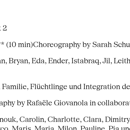
k 2
** (10 min)Choreography by Sarah Sch
n, Bryan, Eda, Ender, Istabraq, Jil, Leit
, Familie, Flüchtlinge und Integration
aphy by Rafaële Giovanola in collabor
k, Carolin, Charlotte, Clara, Dimitry, 
rco, Maris, Marja, Milon, Pauline, Pia 