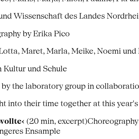
 und Wissenschaft des Landes Nordrhe
aphy by Erika Pico
 Lotta, Maret, Marla, Meike, Noemi und
ultur und Schule
by the laboratory group in collaborat
ht into their time together at this yea
wollte‹
(20 min, excerpt)Choreography
Jüngeres Ensample