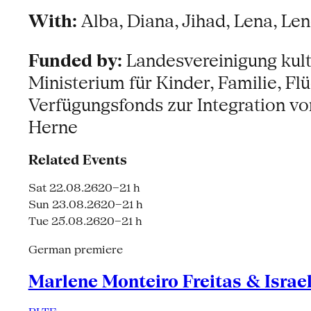
With:
Alba, Diana, Jihad, Lena, Le
Funded by:
Landesvereinigung kul
Ministerium für Kinder, Familie, F
Verfügungsfonds zur Integration v
Herne
Related Events
Sat 22.08.26
20–21 h
Sun 23.08.26
20–21 h
Tue 25.08.26
20–21 h
German premiere
Marlene Monteiro Freitas & Israe