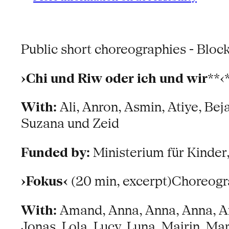
Public short choreographies - Bloc
›Chi und Riw oder ich und wir
**‹
With:
Ali, Anron, Asmin, Atiye, Beja
Suzana und Zeid
Funded by:
Ministerium für Kinder
›Fokus‹
(20 min, excerpt)Choreogr
With:
Amand, Anna, Anna, Anna, Anou
Jonas, Lola, Lucy, Luna, Mairin, Ma