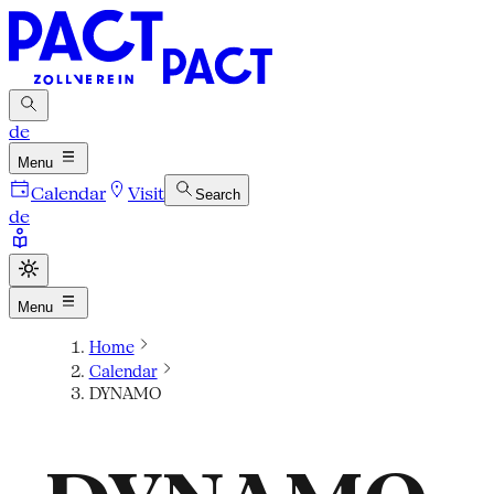
de
Menu
Calendar
Visit
Search
de
Menu
Home
Calendar
DYNAMO